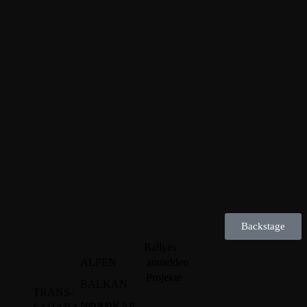
Backstage
Rallyes
ALPEN
anmelden
Projekte
BALKAN
TRANS-
NORDKAP